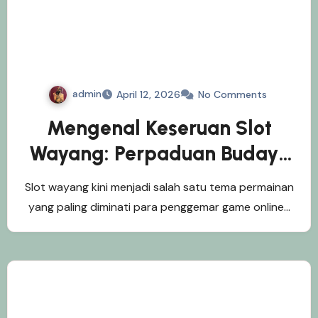
admin
April 12, 2026
No Comments
Mengenal Keseruan Slot
Wayang: Perpaduan Budaya
dan Hiburan Modern
Slot wayang kini menjadi salah satu tema permainan
yang paling diminati para penggemar game online…