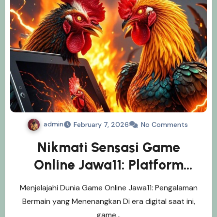
admin
February 7, 2026
No Comments
Nikmati Sensasi Game
Online Jawa11: Platform
Terpercaya untuk
Menjelajahi Dunia Game Online Jawa11: Pengalaman
Pengalaman Bermain
Bermain yang Menenangkan Di era digital saat ini,
Nyaman
game…