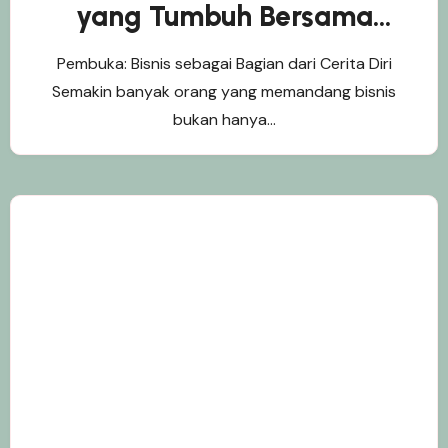
yang Tumbuh Bersama
Pengalaman Hidup Ruang
Pembuka: Bisnis sebagai Bagian dari Cerita Diri
Narasi Usaha 10 Mei 2026
Semakin banyak orang yang memandang bisnis
bukan hanya…