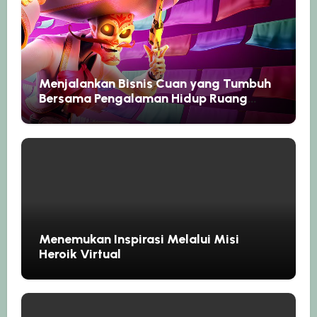
Menjalankan Bisnis Cuan yang Tumbuh
Bersama Pengalaman Hidup Ruang
Narasi Usaha 10 Mei 2026
Menemukan Inspirasi Melalui Misi
Heroik Virtual