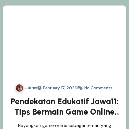
admin
February 17, 2026
No Comments
Pendekatan Edukatif Jawa11:
Tips Bermain Game Online
dengan Kesadaran
Bayangkan game online sebagai teman yang