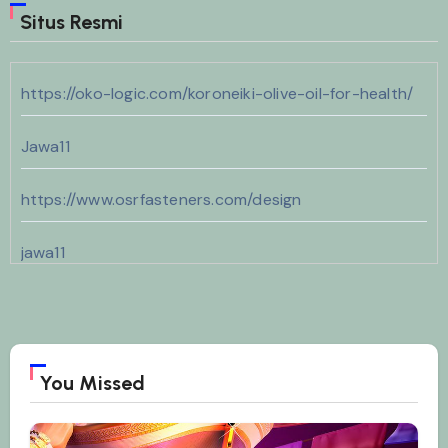
Situs Resmi
https://oko-logic.com/koroneiki-olive-oil-for-health/
Jawa11
https://www.osrfasteners.com/design
jawa11
https://sunshineregionaaca.org/
https://dammam-cleaning.com/
You Missed
bento11