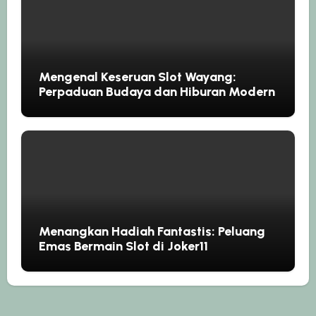
Mengenal Keseruan Slot Wayang:
Perpaduan Budaya dan Hiburan Modern
Menangkan Hadiah Fantastis: Peluang
Emas Bermain Slot di Joker11