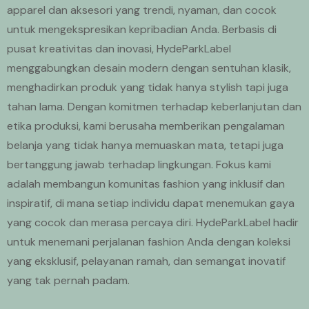
apparel dan aksesori yang trendi, nyaman, dan cocok
untuk mengekspresikan kepribadian Anda. Berbasis di
pusat kreativitas dan inovasi, HydeParkLabel
menggabungkan desain modern dengan sentuhan klasik,
menghadirkan produk yang tidak hanya stylish tapi juga
tahan lama. Dengan komitmen terhadap keberlanjutan dan
etika produksi, kami berusaha memberikan pengalaman
belanja yang tidak hanya memuaskan mata, tetapi juga
bertanggung jawab terhadap lingkungan. Fokus kami
adalah membangun komunitas fashion yang inklusif dan
inspiratif, di mana setiap individu dapat menemukan gaya
yang cocok dan merasa percaya diri. HydeParkLabel hadir
untuk menemani perjalanan fashion Anda dengan koleksi
yang eksklusif, pelayanan ramah, dan semangat inovatif
yang tak pernah padam.