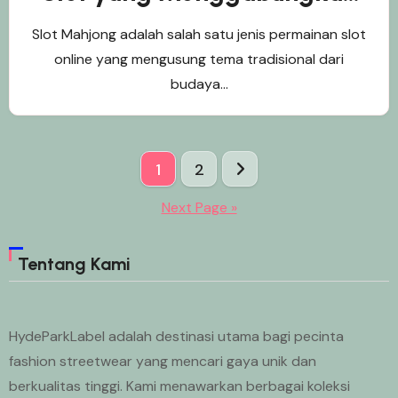
Tradisi dan Hiburan Modern
Slot Mahjong adalah salah satu jenis permainan slot
online yang mengusung tema tradisional dari
budaya…
Posts
1
2
pagination
Next Page »
Tentang Kami
HydeParkLabel adalah destinasi utama bagi pecinta
fashion streetwear yang mencari gaya unik dan
berkualitas tinggi. Kami menawarkan berbagai koleksi