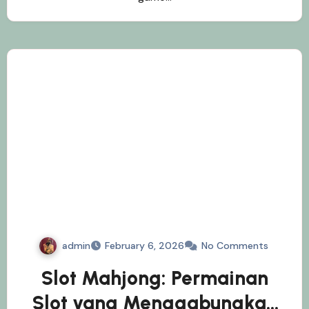
admin
February 6, 2026
No Comments
Slot Mahjong: Permainan
Slot yang Menggabungkan