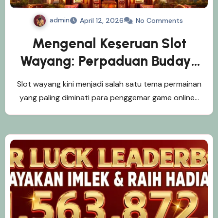
admin
April 12, 2026
No Comments
Mengenal Keseruan Slot
Wayang: Perpaduan Budaya
dan Hiburan Modern
Slot wayang kini menjadi salah satu tema permainan
yang paling diminati para penggemar game online…