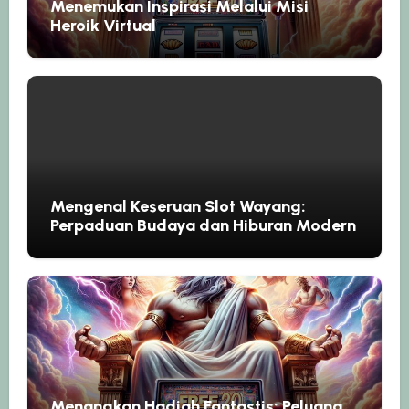
Menemukan Inspirasi Melalui Misi
Heroik Virtual
Mengenal Keseruan Slot Wayang:
Perpaduan Budaya dan Hiburan Modern
Menangkan Hadiah Fantastis: Peluang