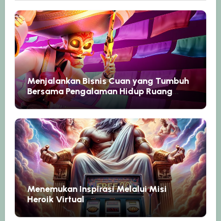
bento11
Menjalankan Bisnis Cuan yang Tumbuh
Bersama Pengalaman Hidup Ruang
Narasi Usaha 10 Mei 2026
Menemukan Inspirasi Melalui Misi
Heroik Virtual